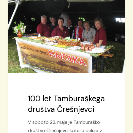
Tamburaškega
društva
Črešnjevci
100 let Tamburaškega
društva Črešnjevci
V soboto 22. maja je Tamburaško
društvo Črešnjevci katero deluje v