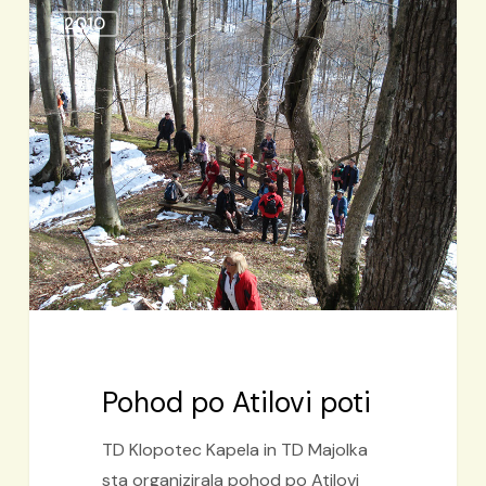
Pohod
2010
po
Atilovi
poti
Pohod po Atilovi poti
TD Klopotec Kapela in TD Majolka
sta organizirala pohod po Atilovi