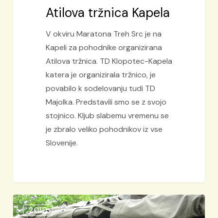
Atilova tržnica Kapela
V okviru Maratona Treh Src je na
Kapeli za pohodnike organizirana
Atilova tržnica. TD Klopotec-Kapela
katera je organizirala tržnico, je
povabilo k sodelovanju tudi TD
Majolka. Predstavili smo se z svojo
stojnico. Kljub slabemu vremenu se
je zbralo veliko pohodnikov iz vse
Slovenije.
100
2010
let