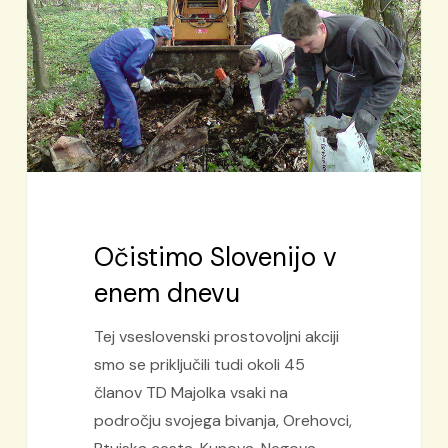
dnevu
Očistimo Slovenijo v
enem dnevu
Tej vseslovenski prostovoljni akciji
smo se priključili tudi okoli 45
članov TD Majolka vsaki na
področju svojega bivanja, Orehovci,