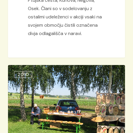
Ptujska cesta, Kunova, Negova,
Osek. Člani so v sodelovanju z
ostalimi udeleženci v akciji vsaki na
svojem območju čistili označena
divja odlagališča v naravi.
Bolšji
2010
sejem
2010