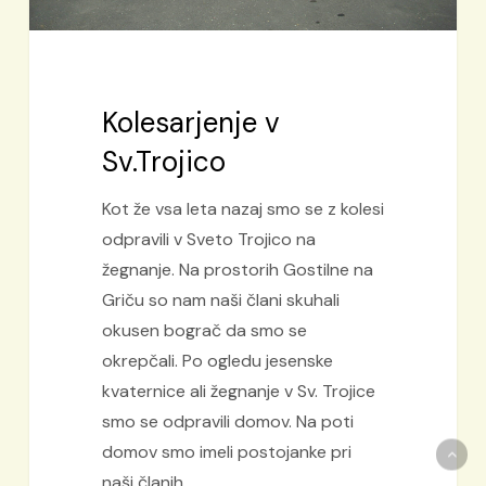
Kolesarjenje v
Sv.Trojico
Kot že vsa leta nazaj smo se z kolesi
odpravili v Sveto Trojico na
žegnanje. Na prostorih Gostilne na
Griču so nam naši člani skuhali
okusen bograč da smo se
okrepčali. Po ogledu jesenske
kvaternice ali žegnanje v Sv. Trojice
smo se odpravili domov. Na poti
domov smo imeli postojanke pri
naši članih.