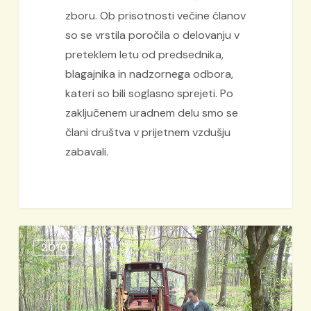
zboru. Ob prisotnosti večine članov
so se vrstila poročila o delovanju v
preteklem letu od predsednika,
blagajnika in nadzornega odbora,
kateri so bili soglasno sprejeti. Po
zaključenem uradnem delu smo se
člani društva v prijetnem vzdušju
zabavali.
Očistimo
2010
Slovenijo
v
enem