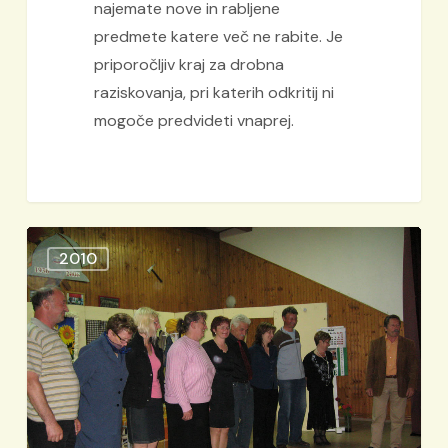
najemate nove in rabljene
predmete katere več ne rabite. Je
priporočljiv kraj za drobna
raziskovanja, pri katerih odkritij ni
mogoče predvideti vnaprej.
Komedija
2010
“Recept
za
hujšanje”