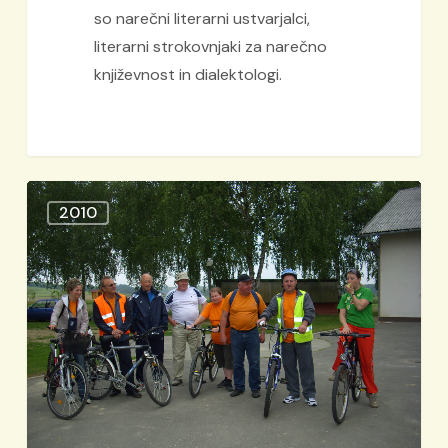
so narečni literarni ustvarjalci,
literarni strokovnjaki za narečno
književnost in dialektologi.
Kolesarjenje
2010
v
Sv.Trojico