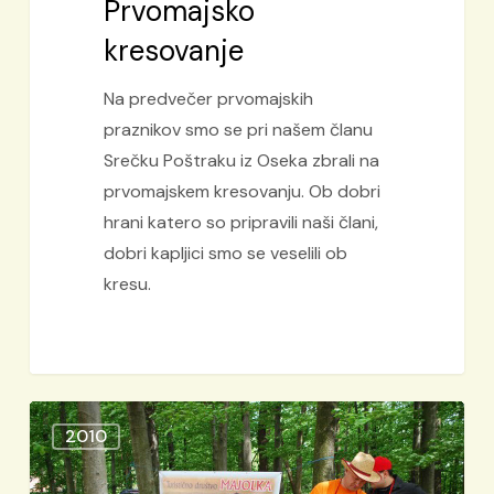
Prvomajsko
kresovanje
Na predvečer prvomajskih
praznikov smo se pri našem članu
Srečku Poštraku iz Oseka zbrali na
prvomajskem kresovanju. Ob dobri
hrani katero so pripravili naši člani,
dobri kapljici smo se veselili ob
kresu.
AVE
2010
Grill
Roštiljada