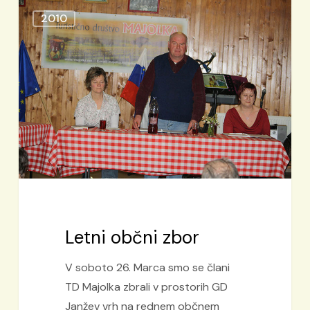
Letni
2010
občni
zbor
Letni občni zbor
V soboto 26. Marca smo se člani
TD Majolka zbrali v prostorih GD
Janžev vrh na rednem občnem