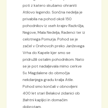
poti z katero skušamo ohraniti
Atilovo legendo. Sončna nedelja je
privabila na pohod okoli 150
pohodnikov iz vseh krajev Razkrižja,
Negove, Mala Nedelja, Radenci ter iz
celotnega Pomurja. Pohod se je
začel v Orehovcih preko Janževega
Vrha do Kapele kjer smo se
pridružili ostalim pohodnikom. Nato
se je pot nadaljevala mimo cerkve
Sv. Magdalene do območja
nekdanjega gradu kralja Atile.
Pohod smo končali v obnovljeni
400 let stari Belakovi zidanici ob
žlahtni kapljici in domačim
dobrotam.