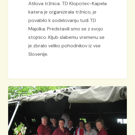
Atilova tržnica. TD Klopotec-Kapela
katera je organizirala tržnico, je
povabilo k sodelovanju tudi TD
Majolka. Predstavili smo se z svojo
stojnico. Kljub slabemu vremenu se
je zbralo veliko pohodnikov iz vse
Slovenije.
100
2010
let
Tamburaškega
društva
Črešnjevci