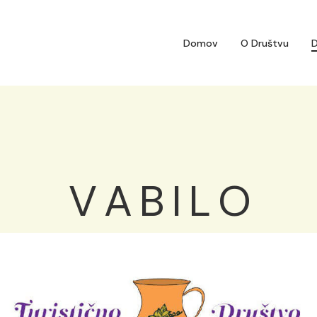
Domov
O Društvu
D
V A B I L O