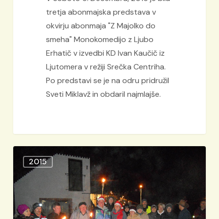
tretja abonmajska predstava v
okvirju abonmaja "Z Majolko do
smeha" Monokomedijo z Ljubo
Erhatič v izvedbi KD Ivan Kaučič iz
Ljutomera v režiji Srečka Centriha.
Po predstavi se je na odru pridružil
Sveti Miklavž in obdaril najmlajše.
Božični
2015
pohod
z
bakljami
na