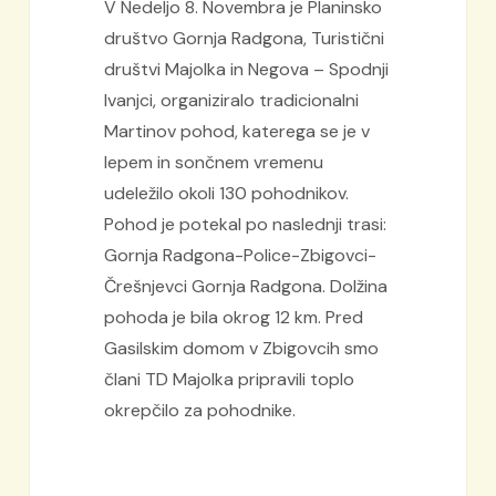
V Nedeljo 8. Novembra je Planinsko
društvo Gornja Radgona, Turistični
društvi Majolka in Negova – Spodnji
Ivanjci, organiziralo tradicionalni
Martinov pohod, katerega se je v
lepem in sončnem vremenu
udeležilo okoli 130 pohodnikov.
Pohod je potekal po naslednji trasi:
Gornja Radgona-Police-Zbigovci-
Črešnjevci Gornja Radgona. Dolžina
pohoda je bila okrog 12 km. Pred
Gasilskim domom v Zbigovcih smo
člani TD Majolka pripravili toplo
okrepčilo za pohodnike.