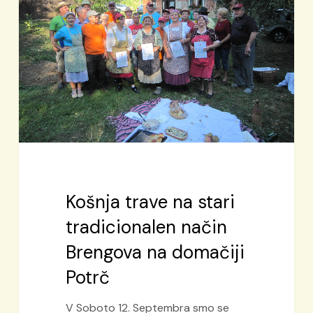
stari
tradicionalen
način
Brengova
na
domačiji
Potrč
Košnja trave na stari
tradicionalen način
Brengova na domačiji
Potrč
V Soboto 12. Septembra smo se