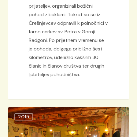
prijateljev, organizirali božični
pohod z baklami. Tokrat so se iz
Črešnjevcev odpravili k polnočnici v
farno cerkev sv. Petra v Gornji
Radgoni. Po prijetnem vremenu se
je pohoda, dolgega približno šest
kilometrov, udeležilo kakšnih 30
članic in članov društva ter drugih
ljubiteljev pohodništva.
Zaključek
2015
leta
TD
Majolka