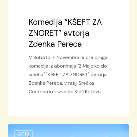
Komedija “KŠEFT ZA
ZNORET” avtorja
Zdenka Pereca
V Soboto 7. Novembra je bila druga
komedija iz abonmaja "Z Majolko do
smeha" "KŠEFT ZA ZNORET" avtorja
Zdenka Pereca, v režiji Srečka
Centriha in v izvedbi KUD Križevci.
Tradicionalni
2015
“Martinov