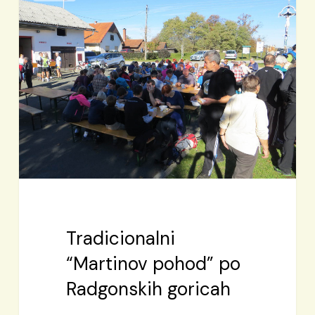
pohod”
po
Radgonskih
goricah
Tradicionalni
“Martinov pohod” po
Radgonskih goricah