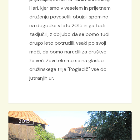
Hari, kjer smo v veselem in prijetnem
druženju poveselili, obujali spomine
na dogodke v letu 2015 in ga tudi
zaključili, z obljubo da se bomo tudi
drugo leto potrudili, vsaki po svoji
moči, da bomo naredili za društvo
že več. Zavrteli smo se na glasbo
družinskega trija "Pogladič" vse do
jutranjih ur.
Košnja
2015
trave
na