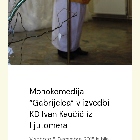
Monokomedija
“Gabrijelca” v izvedbi
KD Ivan Kaučič iz
Ljutomera
V soboto 5. Decembra, 2015 je bila