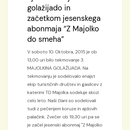
golažijado in
do
smeha”
začetkom jesenskega
abonmaja “Z Majolko
do smeha”
V soboto 10. Oktobra, 2015 je ob
13,00 uri bilo tekmovanje 3.
MAJOLKINA GOLAŽIJADA. Na
tekmovanju je sodelovalo enajst
ekip turističnih društev in gasilcev z
katerimi TD Majolka sodeluje skozi
celo leto. Naši člani so sodelovali
tudi z pečenjem koruze in ajdovih
palačink. Zvečer ob 19,30 uri pa se
je začel jesenski abonmaj "Z Majolko