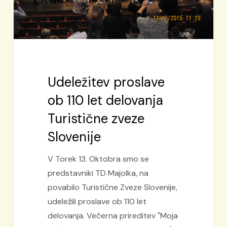
Slovenije
Udeležitev proslave
ob 110 let delovanja
Turistične zveze
Slovenije
V Torek 13. Oktobra smo se
predstavniki TD Majolka, na
povabilo Turistične Zveze Slovenije,
udeležili proslave ob 110 let
delovanja. Večerna prireditev "Moja