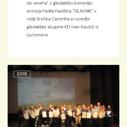
do smeha" z gledališko komedijo
avtorja Fadila Hadžića "GLAVNIK" v
režiji Srečka Centriha in izvedbi
gledališke skupine KD Ivan Kaučič iz
Ljutomera.
Udeležitev
2015
proslave
ob
110
let
delovanja
Turistične
zveze