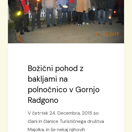
polnočnico
v
Gornjo
Radgono
Božični pohod z
bakljami na
polnočnico v Gornjo
Radgono
V četrtek 24. Decembra, 2015 so
člani in članice Turističnega društva
Majolka, in še nekaj njihovih