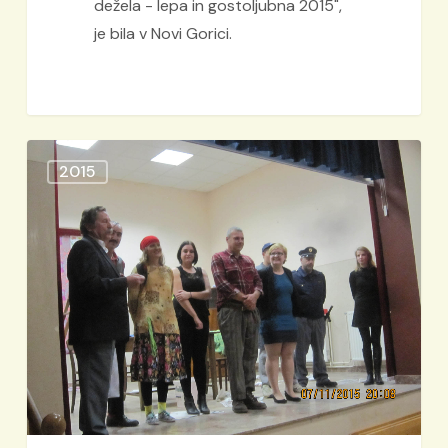
dežela - lepa in gostoljubna 2015",
je bila v Novi Gorici.
Komedija
2015
“KŠEFT
ZA
ZNORET”
avtorja
Zdenka
Pereca