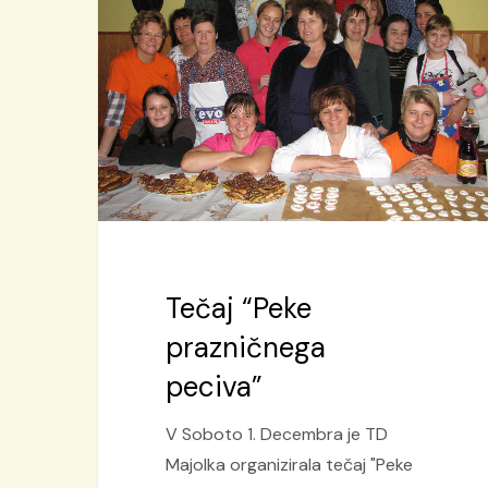
prazničnega
peciva”
Tečaj “Peke
prazničnega
peciva”
V Soboto 1. Decembra je TD
Majolka organizirala tečaj "Peke