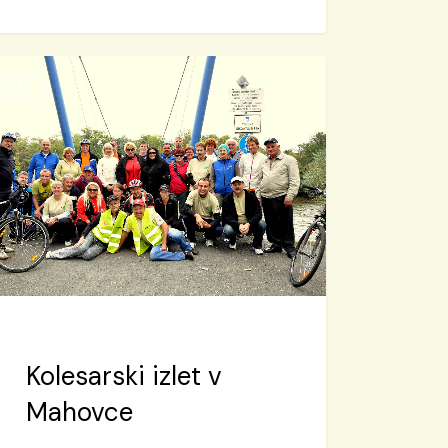
arski
2012
ovce
Kolesarski izlet v
Mahovce