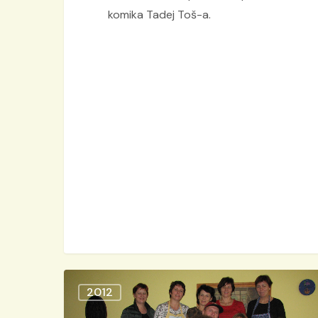
komika Tadej Toš-a.
Tečaj
2012
“Peke