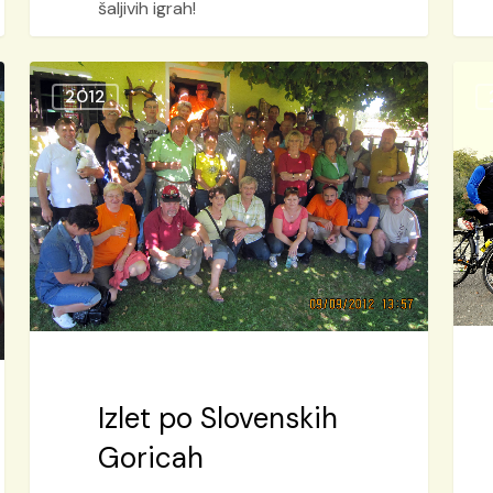
šaljivih igrah!
Izlet
Koles
2012
po
izlet
Slovenskih
v
Goricah
Mah
Izlet po Slovenskih
Goricah