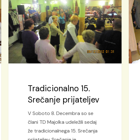
Srečanje
Majo
prijateljev
v
Dom
stare
obč
G.
Rad
Tradicionalno 15.
Srečanje prijateljev
V Soboto 8. Decembra so se
člani TD Majolka udeležili sedaj
že tradicionalnega 15. Srečanja
prijateljev. Srečanje je