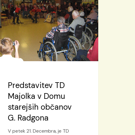
lka
u
jših
anov
gona
Predstavitev TD
Majolka v Domu
starejših občanov
G. Radgona
V petek 21. Decembra, je TD