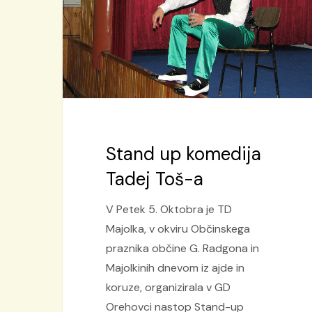
a
Stand up komedija
Tadej Toš-a
V Petek 5. Oktobra je TD
Majolka, v okviru Občinskega
praznika občine G. Radgona in
Majolkinih dnevom iz ajde in
Hit enter to search or ESC to close
koruze, organizirala v GD
Orehovci nastop Stand-up