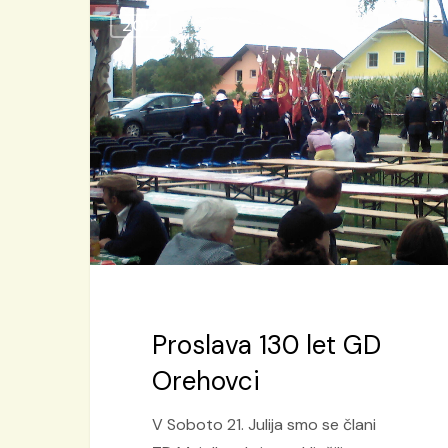
Proslava
2012
130
let
GD
Orehovci
Proslava 130 let GD
Orehovci
V Soboto 21. Julija smo se člani