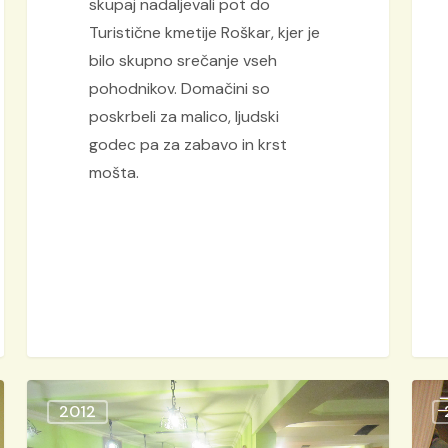
skupaj nadaljevali pot do
Turistične kmetije Roškar, kjer je
bilo skupno srečanje vseh
pohodnikov. Domačini so
poskrbeli za malico, ljudski
godec pa za zabavo in krst
mošta.
Tradicionalno
Pred
2012
15.
TD