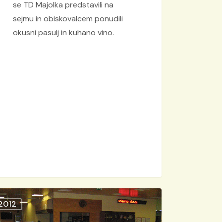
se TD Majolka predstavili na
sejmu in obiskovalcem ponudili
okusni pasulj in kuhano vino.
stavitev
2012