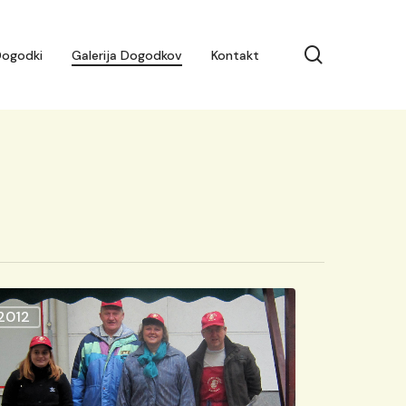
search
ogodki
Galerija Dogodkov
Kontakt
oldov
2012
m
i
oni