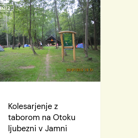
arjenje
2012
orom
ku
zni
i
Kolesarjenje z
taborom na Otoku
ljubezni v Jamni