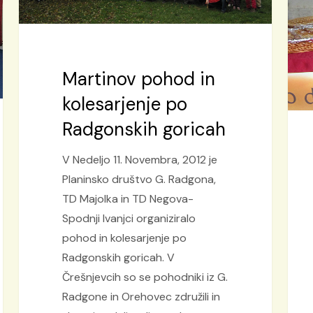
Radgonskih
goricah
Martinov pohod in
kolesarjenje po
Radgonskih goricah
V Nedeljo 11. Novembra, 2012 je
Planinsko društvo G. Radgona,
TD Majolka in TD Negova-
Spodnji Ivanjci organiziralo
pohod in kolesarjenje po
Radgonskih goricah. V
Črešnjevcih so se pohodniki iz G.
Radgone in Orehovec združili in