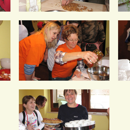
IMG_0019
IMG_
IMG_0025
IMG_