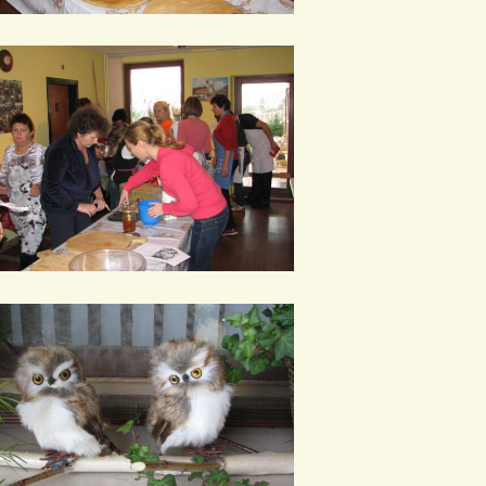
0012
0016