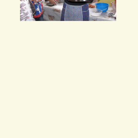
IMG_0028
IMG_
IMG_0031
IMG_