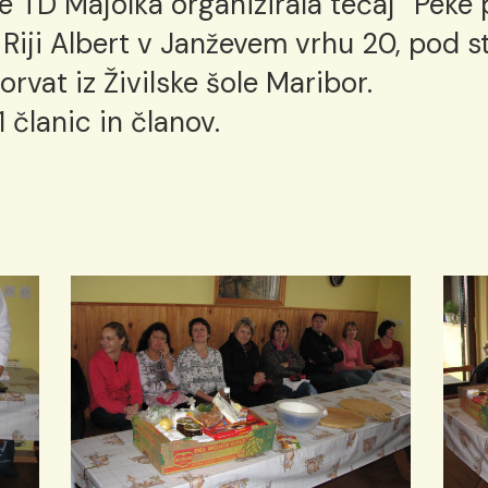
e TD Majolka organizirala tečaj “Peke 
ri Riji Albert v Janževem vrhu 20, pod
rvat iz Živilske šole Maribor.
1 članic in članov.
IMG_0004
IMG_