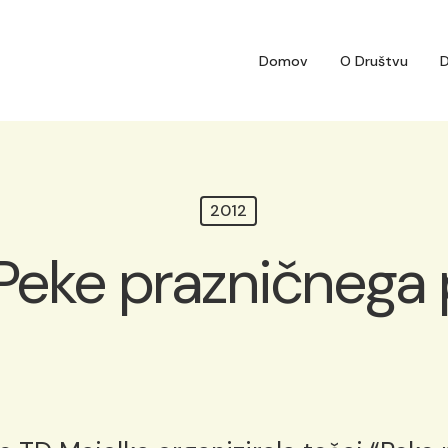
Domov
O Društvu
D
2012
“Peke prazničnega 