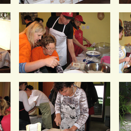
IMG_0011
IMG_
IMG_0015
IMG_