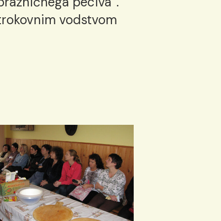
prazničnega peciva”.
 strokovnim vodstvom
0006