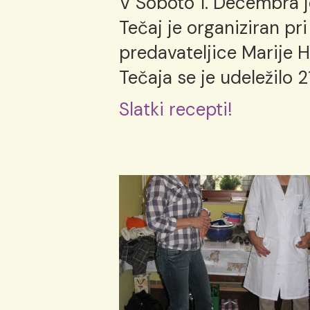
V Soboto 1. Decembra j
Tečaj je organiziran p
predavateljice Marije Ho
Tečaja se je udeležilo 2
Slatki recepti!
IMG_0003
Hit enter to search or ESC to close