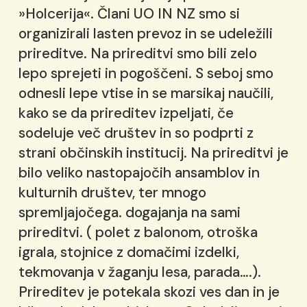
»Holcerija«. Člani UO IN NZ smo si
organizirali lasten prevoz in se udeležili
prireditve. Na prireditvi smo bili zelo
lepo sprejeti in pogoščeni. S seboj smo
odnesli lepe vtise in se marsikaj naučili,
kako se da prireditev izpeljati, če
sodeluje več društev in so podprti z
strani občinskih institucij. Na prireditvi je
bilo veliko nastopajočih ansamblov in
kulturnih društev, ter mnogo
spremljajočega. dogajanja na sami
prireditvi. ( polet z balonom, otroška
igrala, stojnice z domačimi izdelki,
tekmovanja v žaganju lesa, parada….).
Prireditev je potekala skozi ves dan in je