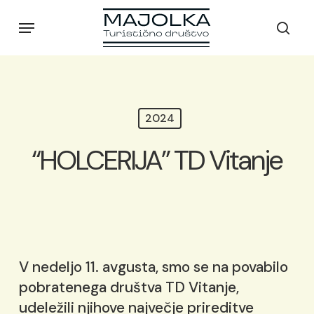
Skip
Menu
to
sear
main
content
2024
“HOLCERIJA” TD Vitanje
V nedeljo 11. avgusta, smo se na povabilo
pobratenega društva TD Vitanje,
udeležili njihove največje prireditve