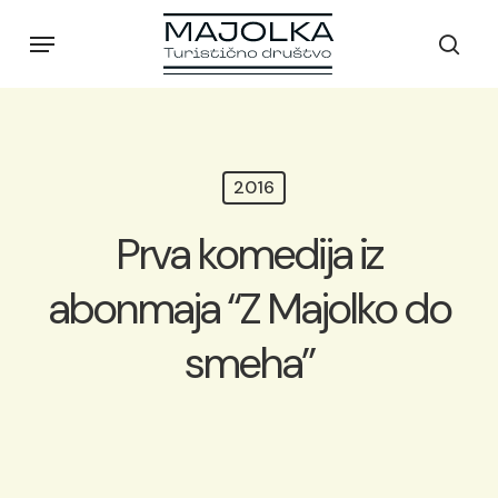
Skip
Menu
to
sear
main
content
2016
Prva komedija iz
abonmaja “Z Majolko do
smeha”