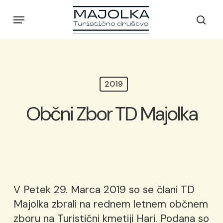
Skip
Menu
to
sear
main
content
2019
Občni Zbor TD Majolka
V Petek 29. Marca 2019 so se člani TD
Majolka zbrali na rednem letnem občnem
zboru na Turistični kmetiji Hari. Podana so