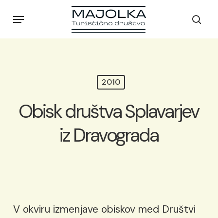
Skip
Menu
to
sear
main
content
2010
Obisk društva Splavarjev
iz Dravograda
V okviru izmenjave obiskov med Društvi