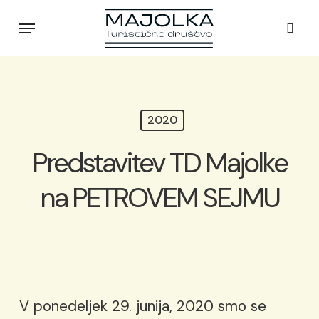
Skip
Menu
to
sear
main
content
2020
Predstavitev TD Majolke
na PETROVEM SEJMU
V ponedeljek 29. junija, 2020 smo se