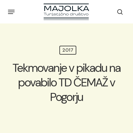
Skip
Menu
to
sear
main
content
2017
Tekmovanje v pikadu na
povabilo TD ČEMAŽ v
Pogorju