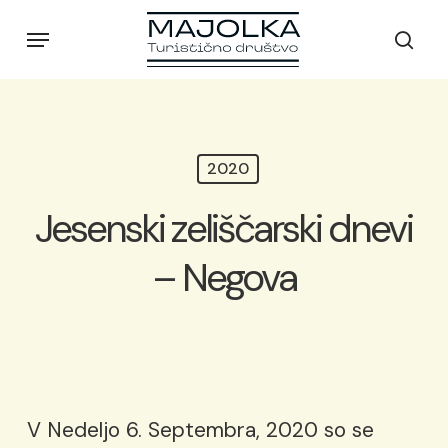
Skip
Menu
to
sear
main
content
2020
Jesenski zeliščarski dnevi
– Negova
V Nedeljo 6. Septembra, 2020 so se